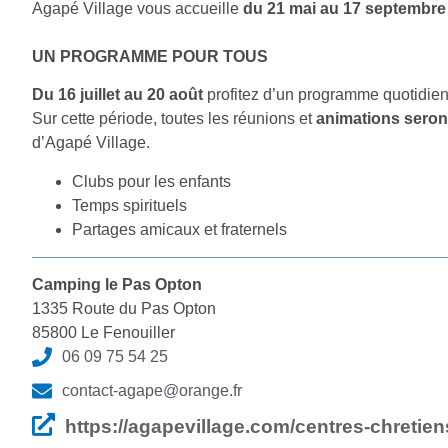
Agapé Village vous accueille
du 21 mai au 17 septembre
U
N PROGRAMME POUR TOUS
Du 16 juillet au 20 août
profitez d’un programme quotidie
Sur cette période, toutes les réunions et
animations seront
d’Agapé Village.
Clubs pour les enfants
Temps spirituels
Partages amicaux et fraternels
Camping le Pas Opton
1335 Route du Pas Opton
85800 Le Fenouiller
06 09 75 54 25
contact-agape@orange.fr
https://agapevillage.com/centres-chretien