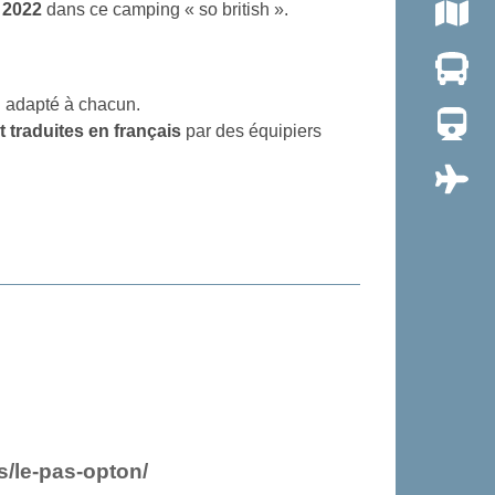
 2022
dans ce camping « so british ».
n adapté à chacun.
 traduites en français
par des équipiers
s/le-pas-opton/